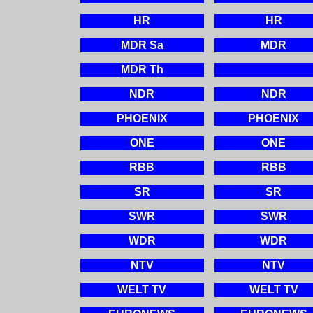
HR
HR
MDR Sa
MDR
MDR Th
NDR
NDR
PHOENIX
PHOENIX
ONE
ONE
RBB
RBB
SR
SR
SWR
SWR
WDR
WDR
NTV
NTV
WELT TV
WELT TV