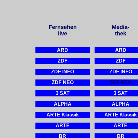
Fernsehen
Media-
live
thek
ARD
ARD
ZDF
ZDF
ZDF INFO
ZDF INFO
ZDF NEO
ZDF NEO
3 SAT
3 SAT
ALPHA
ALPHA
ARTE Klassik
ARTE Klassik
ARTE
ARTE
BR
BR